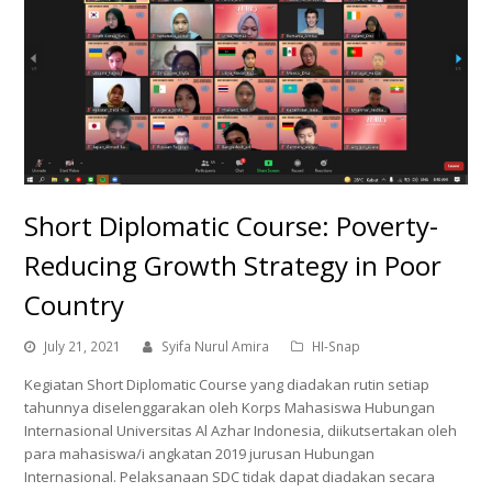
Short Diplomatic Course: Poverty-
Reducing Growth Strategy in Poor
Country
July 21, 2021
Syifa Nurul Amira
HI-Snap
Kegiatan Short Diplomatic Course yang diadakan rutin setiap
tahunnya diselenggarakan oleh Korps Mahasiswa Hubungan
Internasional Universitas Al Azhar Indonesia, diikutsertakan oleh
para mahasiswa/i angkatan 2019 jurusan Hubungan
Internasional. Pelaksanaan SDC tidak dapat diadakan secara