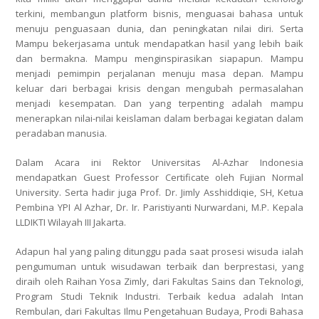
terkini, membangun
platform
bisnis, menguasai bahasa untuk
menuju penguasaan dunia, dan peningkatan nilai diri. Serta
Mampu bekerjasama untuk mendapatkan hasil yang lebih baik
dan bermakna. Mampu menginspirasikan siapapun. Mampu
menjadi pemimpin perjalanan menuju masa depan. Mampu
keluar dari berbagai krisis dengan mengubah permasalahan
menjadi kesempatan. Dan yang terpenting adalah mampu
menerapkan nilai-nilai keislaman dalam berbagai kegiatan dalam
peradaban manusia.
Dalam Acara ini Rektor Universitas Al-Azhar Indonesia
mendapatkan
Guest Professor Certificate
oleh Fujian Normal
University. Serta hadir juga Prof. Dr. Jimly Asshiddiqie, SH, Ketua
Pembina YPI Al Azhar, Dr. Ir. Paristiyanti Nurwardani, M.P. Kepala
LLDIKTI Wilayah III Jakarta.
Adapun hal yang paling ditunggu pada saat prosesi wisuda ialah
pengumuman untuk wisudawan terbaik dan berprestasi, yang
diraih oleh
Raihan Yosa Zimly
, dari
Fakultas Sains dan Teknologi,
Program Studi Teknik Industri
. Terbaik kedua adalah
Intan
Rembulan
, dari
Fakultas Ilmu Pengetahuan Budaya, Prodi Bahasa