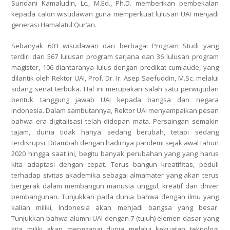
Sundani Kamaludin, Lc., M.Ed., Ph.D. memberikan pembekalan
kepada calon wisudawan guna memperkuat lulusan UAI menjadi
generasi Hamalatul Qur’an.
Sebanyak 603 wisudawan dari berbagai Program Studi yang
terdiri dari 567 lulusan program sarjana dan 36 lulusan program
magister, 106 diantaranya lulus dengan predikat cumlaude,
yang
dilantik oleh Rektor UAI, Prof. Dr. Ir. Asep Saefuddin, M.Sc. melalui
sidang senat terbuka. Hal ini merupakan salah satu perwujudan
bentuk tanggung jawab UAI kepada bangsa dan negara
Indonesia. Dalam sambutannya, Rektor UAI menyampaikan pesan
bahwa era digitalisasi telah didepan mata. Persaingan semakin
tajam, dunia tidak hanya sedang berubah, tetapi sedang
terdisrupsi. Ditambah dengan hadirnya pandemi sejak awal tahun
2020 hingga saat ini, begitu banyak perubahan yang yang harus
kita adaptasi dengan cepat. Terus bangun kreatifitas, peduli
terhadap sivitas akademika sebagai almamater yang akan terus
bergerak dalam membangun manusia unggul, kreatif dan
driver
pembangunan. Tunjukkan pada dunia bahwa dengan ilmu yang
kalian miliki, Indonesia akan menjadi bangsa yang besar.
Tunjukkan bahwa alumni UAI dengan 7 (tujuh) elemen dasar yang
kita miliki akan menggapai dunia melalui kekuatan teknologi