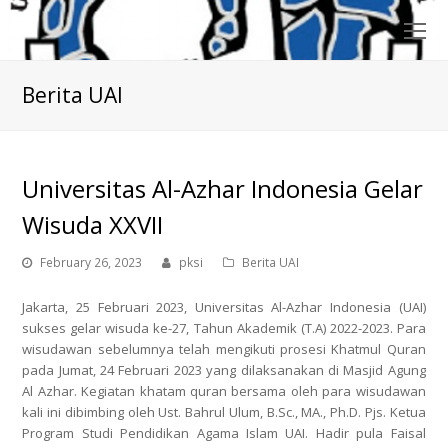
O
Mo
M
Berita UAI
Universitas Al-Azhar Indonesia Gelar
Wisuda XXVII
February 26, 2023
pksi
Berita UAI
Jakarta, 25 Februari 2023, Universitas Al-Azhar Indonesia (UAI)
sukses gelar wisuda ke-27, Tahun Akademik (T.A) 2022-2023.
Para
wisudawan sebelumnya telah mengikuti prosesi Khatmul Quran
pada Jumat, 24 Februari 2023 yang dilaksanakan di Masjid Agung
Al Azhar. Kegiatan khatam quran bersama oleh para wisudawan
kali ini dibimbing oleh Ust. Bahrul Ulum, B.Sc., MA., Ph.D. Pjs. Ketua
Program Studi Pendidikan Agama Islam UAI. Hadir pula Faisal