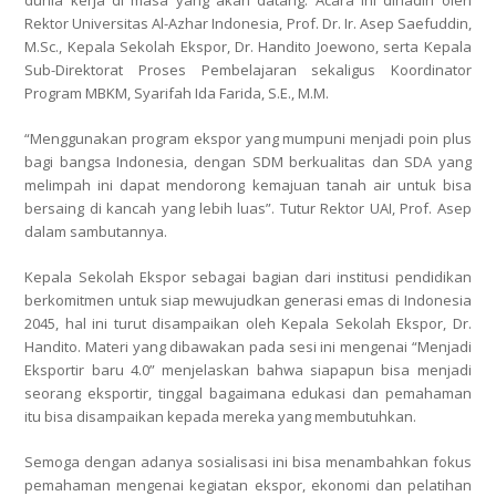
dunia kerja di masa yang akan datang. Acara ini dihadiri oleh
Rektor Universitas Al-Azhar Indonesia, Prof. Dr. Ir. Asep Saefuddin,
M.Sc., Kepala Sekolah Ekspor, Dr. Handito Joewono, serta Kepala
Sub-Direktorat Proses Pembelajaran sekaligus Koordinator
Program MBKM, Syarifah Ida Farida, S.E., M.M.
“Menggunakan program ekspor yang mumpuni menjadi poin plus
bagi bangsa Indonesia, dengan SDM berkualitas dan SDA yang
melimpah ini dapat mendorong kemajuan tanah air untuk bisa
bersaing di kancah yang lebih luas”. Tutur Rektor UAI, Prof. Asep
dalam sambutannya.
Kepala Sekolah Ekspor sebagai bagian dari institusi pendidikan
berkomitmen untuk siap mewujudkan generasi emas di Indonesia
2045, hal ini turut disampaikan oleh Kepala Sekolah Ekspor, Dr.
Handito. Materi yang dibawakan pada sesi ini mengenai “Menjadi
Eksportir baru 4.0” menjelaskan bahwa siapapun bisa menjadi
seorang eksportir, tinggal bagaimana edukasi dan pemahaman
itu bisa disampaikan kepada mereka yang membutuhkan.
Semoga dengan adanya sosialisasi ini bisa menambahkan fokus
pemahaman mengenai kegiatan ekspor, ekonomi dan pelatihan