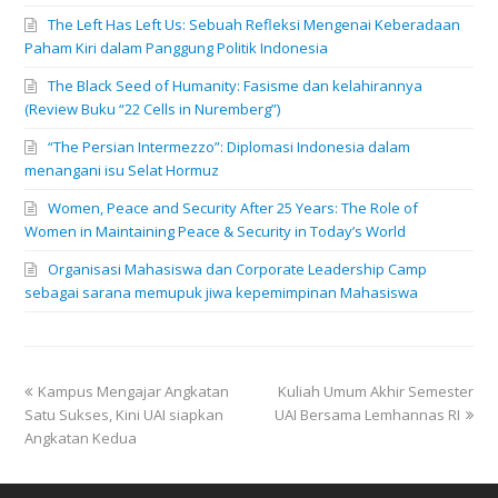
The Left Has Left Us: Sebuah Refleksi Mengenai Keberadaan
Paham Kiri dalam Panggung Politik Indonesia
The Black Seed of Humanity: Fasisme dan kelahirannya
(Review Buku “22 Cells in Nuremberg”)
“The Persian Intermezzo”: Diplomasi Indonesia dalam
menangani isu Selat Hormuz
Women, Peace and Security After 25 Years: The Role of
Women in Maintaining Peace & Security in Today’s World
Organisasi Mahasiswa dan Corporate Leadership Camp
sebagai sarana memupuk jiwa kepemimpinan Mahasiswa
previous
next
Kampus Mengajar Angkatan
Kuliah Umum Akhir Semester
post:
post:
Satu Sukses, Kini UAI siapkan
UAI Bersama Lemhannas RI
Angkatan Kedua