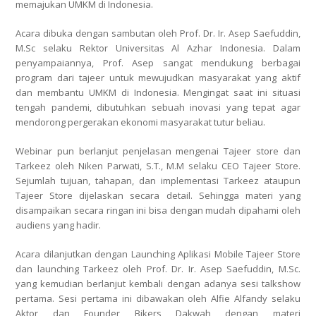
memajukan UMKM di Indonesia.
Acara dibuka dengan sambutan oleh Prof. Dr. Ir. Asep Saefuddin,
M.Sc selaku Rektor Universitas Al Azhar Indonesia. Dalam
penyampaiannya, Prof. Asep sangat mendukung berbagai
program dari tajeer untuk mewujudkan masyarakat yang aktif
dan membantu UMKM di Indonesia. Mengingat saat ini situasi
tengah pandemi, dibutuhkan sebuah inovasi yang tepat agar
mendorong pergerakan ekonomi masyarakat tutur beliau.
Webinar pun berlanjut penjelasan mengenai Tajeer store dan
Tarkeez oleh Niken Parwati, S.T., M.M selaku CEO Tajeer Store.
Sejumlah tujuan, tahapan, dan implementasi Tarkeez ataupun
Tajeer Store dijelaskan secara detail. Sehingga materi yang
disampaikan secara ringan ini bisa dengan mudah dipahami oleh
audiens yang hadir.
Acara dilanjutkan dengan Launching Aplikasi Mobile Tajeer Store
dan launching Tarkeez oleh Prof. Dr. Ir. Asep Saefuddin, M.Sc.
yang kemudian berlanjut kembali dengan adanya sesi talkshow
pertama. Sesi pertama ini dibawakan oleh Alfie Alfandy selaku
Aktor dan Founder Bikers Dakwah dengan materi