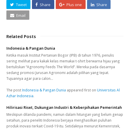
Tweet
Share
Plus one
Share
Email
Related Posts
Indonesia & Pangan Dunia
Ketika masuk Institut Pertanian Bogor (IPB) di tahun 1976, penulis
sering melihat para kakak kelas memakai t-shirt berwarna hijau yang
bertuliskan “Agronomy Feeds The World”. Mereka pada dasarnya
sedang promosi Jurusan Agronomi adalah pilihan yang tepat.
Tujuannya agar para calon…
The post
Indonesia & Pangan Dunia
appeared first on
Universitas Al
Azhar Indonesia
.
Hilirisasi Riset, Dukungan Industri & Keberpihakan Pemerintah
Meskipun dilanda pandemi, namun dalam hitungan yang belum genap
setahun, para peneliti Indonesia berjaya menghasilkan puluhan
produk inovasi terkait Covid-19 itu. Setidaknya menurut Kemenristek,