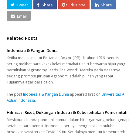
Tweet
Share
Plus one
Share
Email
Related Posts
Indonesia & Pangan Dunia
Ketika masuk Institut Pertanian Bogor (IPB) di tahun 1976, penulis
sering melihat para kakak kelas memakai t-shirt berwarna hijau yang
bertuliskan “Agronomy Feeds The World”. Mereka pada dasarnya
sedang promosi Jurusan Agronomi adalah pilihan yang tepat.
Tujuannya agar para calon…
The post
Indonesia & Pangan Dunia
appeared first on
Universitas Al
Azhar Indonesia
.
Hilirisasi Riset, Dukungan Industri & Keberpihakan Pemerintah
Meskipun dilanda pandemi, namun dalam hitungan yang belum genap
setahun, para peneliti Indonesia berjaya menghasilkan puluhan
produk inovasi terkait Covid-19 itu. Setidaknya menurut Kemenristek,