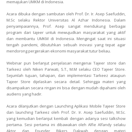
memajukan UMKM di Indonesia.
Acara dibuka dengan sambutan oleh Prof. Dr. Ir. Asep Saefuddin,
M.Sc selaku Rektor Universitas Al Azhar Indonesia. Dalam
penyampaiannya, Prof. Asep sangat mendukung berbagai
program dari tajeer untuk mewujudkan masyarakat yang aktif
dan membantu UMKM di Indonesia. Mengingat saat ini situasi
tengah pandemi, dibutuhkan sebuah inovasi yang tepat agar
mendorong pergerakan ekonomi masyarakat tutur beliau.
Webinar pun berlanjut penjelasan mengenai Tajeer store dan
Tarkeez oleh Niken Parwati, S.T., M.M selaku CEO Tajeer Store.
Sejumlah tujuan, tahapan, dan implementasi Tarkeez ataupun
Tajeer Store dijelaskan secara detail. Sehingga materi yang
disampaikan secara ringan ini bisa dengan mudah dipahami oleh
audiens yang hadir.
Acara dilanjutkan dengan Launching Aplikasi Mobile Tajeer Store
dan launching Tarkeez oleh Prof. Dr. Ir. Asep Saefuddin, M.Sc.
yang kemudian berlanjut kembali dengan adanya sesi talkshow
pertama. Sesi pertama ini dibawakan oleh Alfie Alfandy selaku
Aktor dan Founder Bikers Dakwah dengan materi