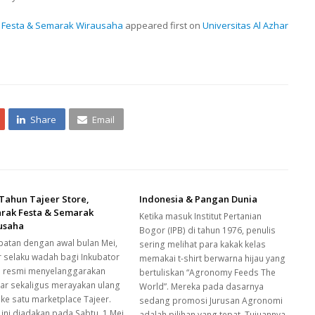
k Festa & Semarak Wirausaha
appeared first on
Universitas Al Azhar
Share
Email
Tahun Tajeer Store,
Indonesia & Pangan Dunia
rak Festa & Semarak
Ketika masuk Institut Pertanian
usaha
Bogor (IPB) di tahun 1976, penulis
patan dengan awal bulan Mei,
sering melihat para kakak kelas
r selaku wadah bagi Inkubator
memakai t-shirt berwarna hijau yang
s resmi menyelanggarakan
bertuliskan “Agronomy Feeds The
ar sekaligus merayakan ulang
World”. Mereka pada dasarnya
 ke satu marketplace Tajeer.
sedang promosi Jurusan Agronomi
 ini diadakan pada Sabtu, 1 Mei
adalah pilihan yang tepat. Tujuannya