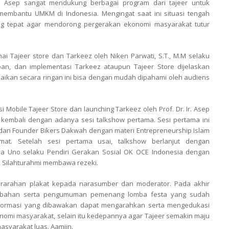
. Asep sangat mendukung berbagai program dari tajeer untuk
embantu UMKM di Indonesia. Mengingat saat ini situasi tengah
ng tepat agar mendorong pergerakan ekonomi masyarakat tutur
i Tajeer store dan Tarkeez oleh Niken Parwati, S.T., M.M selaku
pan, dan implementasi Tarkeez ataupun Tajeer Store dijelaskan
paikan secara ringan ini bisa dengan mudah dipahami oleh audiens
i Mobile Tajeer Store dan launching Tarkeez oleh Prof. Dr. Ir. Asep
 kembali dengan adanya sesi talkshow pertama. Sesi pertama ini
r dan Founder Bikers Dakwah dengan materi Entrepreneurship Islam
t. Setelah sesi pertama usai, talkshow berlanjut dengan
ya Uno selaku Pendiri Gerakan Sosial OK OCE Indonesia dengan
, Silahturahmi membawa rezeki.
erarahan plakat kepada narasumber dan moderator. Pada akhir
embahan serta pengumuman pemenang lomba festa yang sudah
formasi yang dibawakan dapat mengarahkan serta mengedukasi
nomi masyarakat, selain itu kedepannya agar Tajeer semakin maju
yarakat luas. Aamiin.