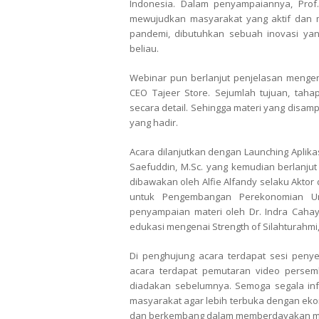
Indonesia. Dalam penyampaiannya, Prof
mewujudkan masyarakat yang aktif dan m
pandemi, dibutuhkan sebuah inovasi ya
beliau.
Webinar pun berlanjut penjelasan mengena
CEO Tajeer Store. Sejumlah tujuan, taha
secara detail. Sehingga materi yang disam
yang hadir.
Acara dilanjutkan dengan Launching Aplikas
Saefuddin, M.Sc. yang kemudian berlanjut
dibawakan oleh Alfie Alfandy selaku Akto
untuk Pengembangan Perekonomian Uma
penyampaian materi oleh Dr. Indra Caha
edukasi mengenai Strength of Silahturahmi
Di penghujung acara terdapat sesi peny
acara terdapat pemutaran video pers
diadakan sebelumnya. Semoga segala in
masyarakat agar lebih terbuka dengan eko
dan berkembang dalam memberdayakan mas