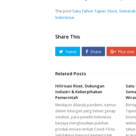
The post
Satu Tahun Tajeer Store, Semara
Indonesia
.
Share This
Tweet
Share
Plus one
Related Posts
Hilirisasi Riset, Dukungan
Satu 
Industri & Keberpihakan
Sema
Pemerintah
Wira
Meskipun dilanda pandemi, namun
Berte
dalam hitungan yang belum genap
Tajee
setahun, para peneliti Indonesia
bisni
berjaya menghasilkan puluhan
webin
produk inovasi terkait Covid-19 itu.
tahun
Setidaknya menurut Kemenristek,
Acara