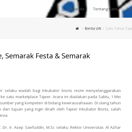
Beranda
Tentang Kami
Ber
Berita UAI
Satu Tahun Taj
e, Semarak Festa & Semarak
er selaku wadah bagi Inkubator bisnis resmi menyelanggarakan
ke satu marketplace Tajeer. Acara ini diadakan pada Sabtu, 1 Mei
asumber yang kompeten di bidang kewirausahaaan. Di ulang tahun
dan tujuan yang ingin diraih oleh Tajeer Inkubator Bisnis, salah
esia.
Dr. Ir. Asep Saefuddin, M.Sc selaku Rektor Universitas Al Azhar