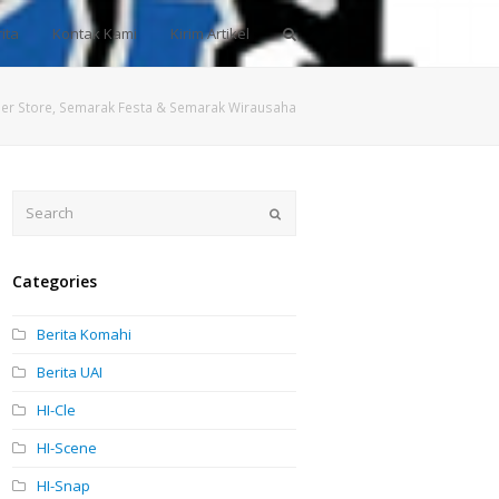
ita
Kontak Kami
Kirim Artikel
eer Store, Semarak Festa & Semarak Wirausaha
Search
Submit
Categories
Berita Komahi
Berita UAI
HI-Cle
HI-Scene
HI-Snap