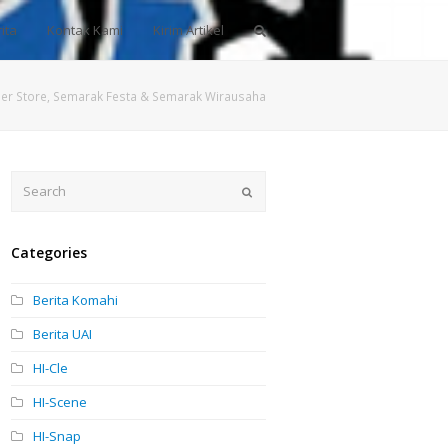
ita
Kontak Kami
Kirim Artikel
eer Store, Semarak Festa & Semarak Wirausaha
Search
Submit
Categories
Berita Komahi
Berita UAI
HI-Cle
HI-Scene
HI-Snap