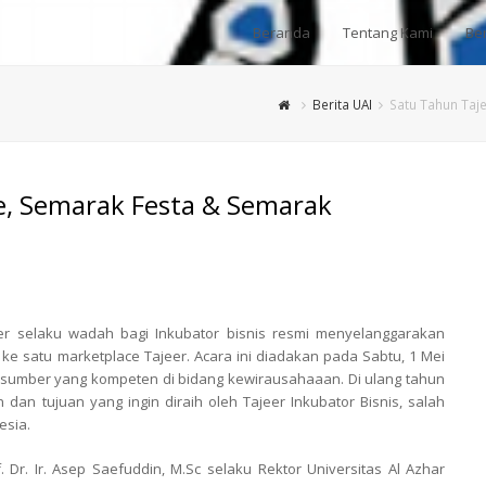
Beranda
Tentang Kami
Ber
Berita UAI
Satu Tahun Taj
e, Semarak Festa & Semarak
er selaku wadah bagi Inkubator bisnis resmi menyelanggarakan
ke satu marketplace Tajeer. Acara ini diadakan pada Sabtu, 1 Mei
asumber yang kompeten di bidang kewirausahaaan. Di ulang tahun
dan tujuan yang ingin diraih oleh Tajeer Inkubator Bisnis, salah
esia.
Dr. Ir. Asep Saefuddin, M.Sc selaku Rektor Universitas Al Azhar