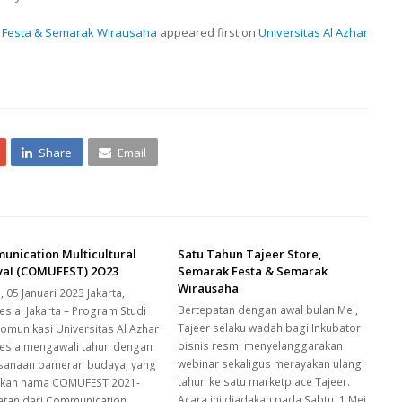
k Festa & Semarak Wirausaha
appeared first on
Universitas Al Azhar
Share
Email
unication Multicultural
Satu Tahun Tajeer Store,
ival (COMUFEST) 2O23
Semarak Festa & Semarak
Wirausaha
 05 Januari 2023 Jakarta,
Bertepatan dengan awal bulan Mei,
esia. Jakarta – Program Studi
Tajeer selaku wadah bagi Inkubator
Komunikasi Universitas Al Azhar
bisnis resmi menyelanggarakan
esia mengawali tahun dengan
webinar sekaligus merayakan ulang
sanaan pameran budaya, yang
tahun ke satu marketplace Tajeer.
ikan nama COMUFEST 2021-
Acara ini diadakan pada Sabtu, 1 Mei
atan dari Communication