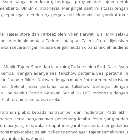
. Asep sangat mendukung berbagai program dari tajeer untuk
embantu UMKM di Indonesia. Mengingat saat ini situasi tengah
ng tepat agar mendorong pergerakan ekonomi masyarakat tutur
i Tajeer store dan Tarkeez oleh Niken Parwati, S.T., M.M selaku
pan, dan implementasi Tarkeez ataupun Tajeer Store dijelaskan
paikan secara ringan ini bisa dengan mudah dipahami oleh audiens
i Mobile Tajeer Store dan launching Tarkeez oleh Prof. Dr. Ir. Asep
 kembali dengan adanya sesi talkshow pertama. Sesi pertama ini
r dan Founder Bikers Dakwah dengan materi Entrepreneurship Islam
t. Setelah sesi pertama usai, talkshow berlanjut dengan
ya Uno selaku Pendiri Gerakan Sosial OK OCE Indonesia dengan
, Silahturahmi membawa rezeki.
erarahan plakat kepada narasumber dan moderator. Pada akhir
embahan serta pengumuman pemenang lomba festa yang sudah
formasi yang dibawakan dapat mengarahkan serta mengedukasi
nomi masyarakat, selain itu kedepannya agar Tajeer semakin maju
yarakat luas. Aamiin.