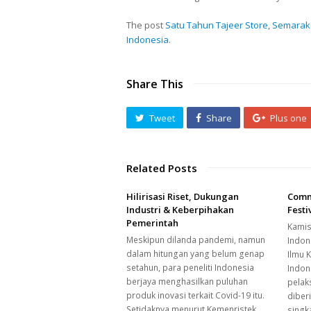
The post
Satu Tahun Tajeer Store, Semara
Indonesia
.
Share This
Tweet
Share
Plus one
Related Posts
Hilirisasi Riset, Dukungan
Comm
Industri & Keberpihakan
Fest
Pemerintah
Kamis,
Meskipun dilanda pandemi, namun
Indon
dalam hitungan yang belum genap
Ilmu 
setahun, para peneliti Indonesia
Indon
berjaya menghasilkan puluhan
pelak
produk inovasi terkait Covid-19 itu.
diber
Setidaknya menurut Kemenristek,
singk