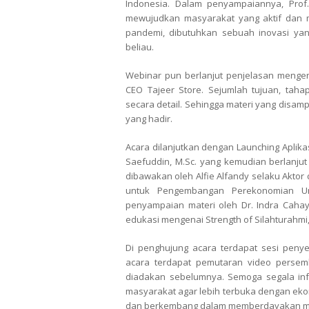
Indonesia. Dalam penyampaiannya, Prof
mewujudkan masyarakat yang aktif dan m
pandemi, dibutuhkan sebuah inovasi ya
beliau.
Webinar pun berlanjut penjelasan mengena
CEO Tajeer Store. Sejumlah tujuan, taha
secara detail. Sehingga materi yang disam
yang hadir.
Acara dilanjutkan dengan Launching Aplikas
Saefuddin, M.Sc. yang kemudian berlanjut
dibawakan oleh Alfie Alfandy selaku Akto
untuk Pengembangan Perekonomian Uma
penyampaian materi oleh Dr. Indra Caha
edukasi mengenai Strength of Silahturahmi
Di penghujung acara terdapat sesi peny
acara terdapat pemutaran video pers
diadakan sebelumnya. Semoga segala in
masyarakat agar lebih terbuka dengan eko
dan berkembang dalam memberdayakan mas