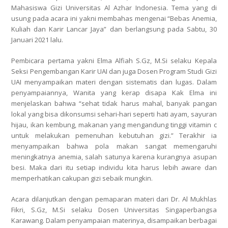
Mahasiswa Gizi Universitas Al Azhar Indonesia. Tema yang di
usung pada acara ini yakni membahas mengenai “Bebas Anemia,
Kuliah dan Karir Lancar Jaya” dan berlangsung pada Sabtu, 30
Januari 2021 lalu.
Pembicara pertama yakni Elma Alfiah S.Gz, M.Si selaku Kepala
Seksi Pengembangan Karir UAI dan juga Dosen Program Studi Gizi
UAI menyampaikan materi dengan sistematis dan lugas. Dalam
penyampaiannya, Wanita yang kerap disapa Kak Elma ini
menjelaskan bahwa “sehat tidak harus mahal, banyak pangan
lokal yang bisa dikonsumsi sehari-hari seperti hati ayam, sayuran
hijau, ikan kembung, makanan yang mengandung tinggi vitamin c
untuk melakukan pemenuhan kebutuhan gizi.” Terakhir ia
menyampaikan bahwa pola makan sangat memengaruhi
meningkatnya anemia, salah satunya karena kurangnya asupan
besi. Maka dari itu setiap individu kita harus lebih aware dan
memperhatikan cakupan gizi sebaik mungkin.
Acara dilanjutkan dengan pemaparan materi dari Dr. Al Mukhlas
Fikri, S.Gz, M.Si selaku Dosen Universitas Singaperbangsa
Karawang. Dalam penyampaian materinya, disampaikan berbagai