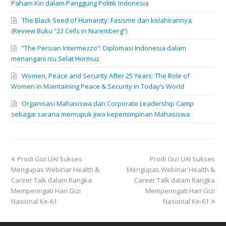
Paham Kiri dalam Panggung Politik Indonesia
The Black Seed of Humanity: Fasisme dan kelahirannya
(Review Buku “22 Cells in Nuremberg”)
“The Persian Intermezzo”: Diplomasi Indonesia dalam
menangani isu Selat Hormuz
Women, Peace and Security After 25 Years: The Role of
Women in Maintaining Peace & Security in Today’s World
Organisasi Mahasiswa dan Corporate Leadership Camp
sebagai sarana memupuk jiwa kepemimpinan Mahasiswa
previous
next
Prodi Gizi UAI Sukses
Prodi Gizi UAI Sukses
post:
post:
Mengupas Webinar Health &
Mengupas Webinar Health &
Career Talk dalam Rangka
Career Talk dalam Rangka
Memperingati Hari Gizi
Memperingati Hari Gizi
Nasional Ke-61
Nasional Ke-61