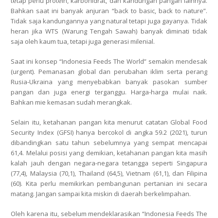
tetap perlu protein, karbohidrat, dan kandungan pangan lainnya.
Bahkan saat ini banyak anjuran “back to basic, back to nature”.
Tidak saja kandungannya yang natural tetapi juga gayanya. Tidak
heran jika WTS (Warung Tengah Sawah) banyak diminati tidak
saja oleh kaum tua, tetapi juga generasi milenial.
Saat ini konsep “Indonesia Feeds The World” semakin mendesak
(urgent). Pemanasan global dan perubahan iklim serta perang
Rusia-Ukraina yang menyebabkan banyak pasokan sumber
pangan dan juga energi terganggu. Harga-harga mulai naik.
Bahkan mie kemasan sudah merangkak.
Selain itu, ketahanan pangan kita menurut catatan Global Food
Security Index (GFSI) hanya bercokol di angka 59.2 (2021), turun
dibandingkan satu tahun sebelumnya yang sempat mencapai
61,4. Melalui posisi yang demikian, ketahanan pangan kita masih
kalah jauh dengan negara-negara tetangga seperti Singapura
(77,4), Malaysia (70,1), Thailand (64,5), Vietnam (61,1), dan Filipina
(60). Kita perlu memikirkan pembangunan pertanian ini secara
matang. Jangan sampai kita miskin di daerah berkelimpahan.
Oleh karena itu, sebelum mendeklarasikan “Indonesia Feeds The