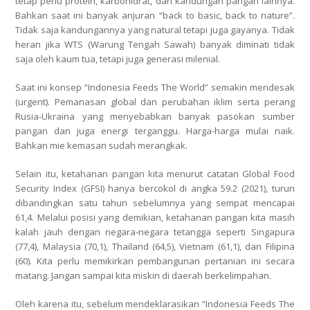
tetap perlu protein, karbohidrat, dan kandungan pangan lainnya.
Bahkan saat ini banyak anjuran “back to basic, back to nature”.
Tidak saja kandungannya yang natural tetapi juga gayanya. Tidak
heran jika WTS (Warung Tengah Sawah) banyak diminati tidak
saja oleh kaum tua, tetapi juga generasi milenial.
Saat ini konsep “Indonesia Feeds The World” semakin mendesak
(urgent). Pemanasan global dan perubahan iklim serta perang
Rusia-Ukraina yang menyebabkan banyak pasokan sumber
pangan dan juga energi terganggu. Harga-harga mulai naik.
Bahkan mie kemasan sudah merangkak.
Selain itu, ketahanan pangan kita menurut catatan Global Food
Security Index (GFSI) hanya bercokol di angka 59.2 (2021), turun
dibandingkan satu tahun sebelumnya yang sempat mencapai
61,4. Melalui posisi yang demikian, ketahanan pangan kita masih
kalah jauh dengan negara-negara tetangga seperti Singapura
(77,4), Malaysia (70,1), Thailand (64,5), Vietnam (61,1), dan Filipina
(60). Kita perlu memikirkan pembangunan pertanian ini secara
matang. Jangan sampai kita miskin di daerah berkelimpahan.
Oleh karena itu, sebelum mendeklarasikan “Indonesia Feeds The