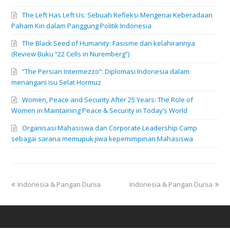
The Left Has Left Us: Sebuah Refleksi Mengenai Keberadaan
Paham Kiri dalam Panggung Politik Indonesia
The Black Seed of Humanity: Fasisme dan kelahirannya
(Review Buku “22 Cells in Nuremberg”)
“The Persian Intermezzo”: Diplomasi Indonesia dalam
menangani isu Selat Hormuz
Women, Peace and Security After 25 Years: The Role of
Women in Maintaining Peace & Security in Today’s World
Organisasi Mahasiswa dan Corporate Leadership Camp
sebagai sarana memupuk jiwa kepemimpinan Mahasiswa
previous
next
Indonesia & Pangan Dunia
Indonesia & Pangan Dunia
post:
post: