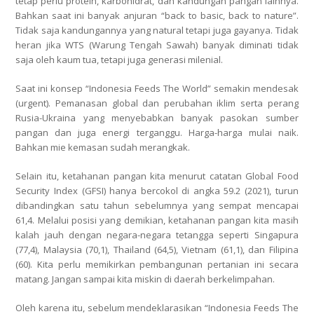
tetap perlu protein, karbohidrat, dan kandungan pangan lainnya.
Bahkan saat ini banyak anjuran “back to basic, back to nature”.
Tidak saja kandungannya yang natural tetapi juga gayanya. Tidak
heran jika WTS (Warung Tengah Sawah) banyak diminati tidak
saja oleh kaum tua, tetapi juga generasi milenial.
Saat ini konsep “Indonesia Feeds The World” semakin mendesak
(urgent). Pemanasan global dan perubahan iklim serta perang
Rusia-Ukraina yang menyebabkan banyak pasokan sumber
pangan dan juga energi terganggu. Harga-harga mulai naik.
Bahkan mie kemasan sudah merangkak.
Selain itu, ketahanan pangan kita menurut catatan Global Food
Security Index (GFSI) hanya bercokol di angka 59.2 (2021), turun
dibandingkan satu tahun sebelumnya yang sempat mencapai
61,4. Melalui posisi yang demikian, ketahanan pangan kita masih
kalah jauh dengan negara-negara tetangga seperti Singapura
(77,4), Malaysia (70,1), Thailand (64,5), Vietnam (61,1), dan Filipina
(60). Kita perlu memikirkan pembangunan pertanian ini secara
matang. Jangan sampai kita miskin di daerah berkelimpahan.
Oleh karena itu, sebelum mendeklarasikan “Indonesia Feeds The