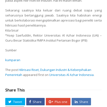
pada aspek hilir riset ke industri. Hal ini masih lemah.
Sekarang saatnya kita keluar dari ruang debat siapa yang
seharusnya bertanggung jawab. Saatnya kita habiskan energi
untuk berkolaborasi mengoptimalkan apresiasi bagi peneliti serta
hilirisasi hasil penelitiannya.
Kita bisa!
*Asep Saefuddin, Rektor Universitas Al Azhar Indonesia (UAI) –
Guru Besar Statistika FMIPA Institut Pertanian Bogor (IPB)
Sumber
kumparan
The post
Hilirisasi Riset, Dukungan Industri & Keberpihakan
Pemerintah
appeared first on
Universitas Al Azhar Indonesia
.
Share This
Tweet
Share
Plus one
Share