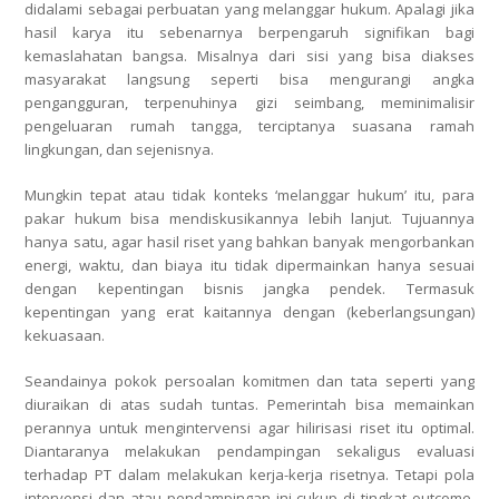
didalami sebagai perbuatan yang melanggar hukum. Apalagi jika
hasil karya itu sebenarnya berpengaruh signifikan bagi
kemaslahatan bangsa. Misalnya dari sisi yang bisa diakses
masyarakat langsung seperti bisa mengurangi angka
pengangguran, terpenuhinya gizi seimbang, meminimalisir
pengeluaran rumah tangga, terciptanya suasana ramah
lingkungan, dan sejenisnya.
Mungkin tepat atau tidak konteks ‘melanggar hukum’ itu, para
pakar hukum bisa mendiskusikannya lebih lanjut. Tujuannya
hanya satu, agar hasil riset yang bahkan banyak mengorbankan
energi, waktu, dan biaya itu tidak dipermainkan hanya sesuai
dengan kepentingan bisnis jangka pendek. Termasuk
kepentingan yang erat kaitannya dengan (keberlangsungan)
kekuasaan.
Seandainya pokok persoalan komitmen dan tata seperti yang
diuraikan di atas sudah tuntas. Pemerintah bisa memainkan
perannya untuk mengintervensi agar hilirisasi riset itu optimal.
Diantaranya melakukan pendampingan sekaligus evaluasi
terhadap PT dalam melakukan kerja-kerja risetnya. Tetapi pola
intervensi dan atau pendampingan ini cukup di tingkat outcome.