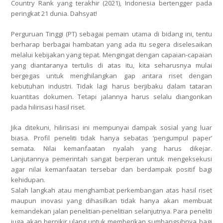
Country Rank yang terakhir (2021), Indonesia bertengger pada
peringkat 21 dunia. Dahsyat!
Perguruan Tinggi (PT) sebagai pemain utama di bidang ini, tentu
berharap berbagai hambatan yang ada itu segera diselesaikan
melalui kebijakan yang tepat. Mengingat dengan capaian-capaian
yang diantaranya tertulis di atas itu, kita seharusnya mulai
bergegas untuk menghilangkan gap antara riset dengan
kebutuhan industri. Tidak lagi harus berjibaku dalam tataran
kuantitas dokumen. Tetapi jalannya harus selalu diangonkan
pada hilirisasi hasil riset.
Jika ditekuni, hilirisasi ini mempunyai dampak sosial yang luar
biasa. Profil peneliti tidak hanya sebatas ‘pengumpul paper’
semata. Nilai kemanfaatan nyalah yang harus dikejar.
Lanjutannya pemerintah sangat berperan untuk mengeksekusi
agar nilai kemanfaatan tersebar dan berdampak positif bagi
kehidupan.
Salah langkah atau menghambat perkembangan atas hasil riset
maupun inovasi yang dihasilkan tidak hanya akan membuat
kemandekan jalan penelitian-penelitian selanjutnya. Para peneliti
juga akan berpikir ulang untuk memberikan sumbangsihnya bagi