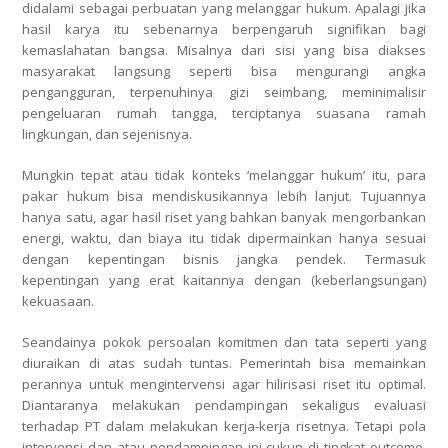
didalami sebagai perbuatan yang melanggar hukum. Apalagi jika
hasil karya itu sebenarnya berpengaruh signifikan bagi
kemaslahatan bangsa. Misalnya dari sisi yang bisa diakses
masyarakat langsung seperti bisa mengurangi angka
pengangguran, terpenuhinya gizi seimbang, meminimalisir
pengeluaran rumah tangga, terciptanya suasana ramah
lingkungan, dan sejenisnya.
Mungkin tepat atau tidak konteks ‘melanggar hukum’ itu, para
pakar hukum bisa mendiskusikannya lebih lanjut. Tujuannya
hanya satu, agar hasil riset yang bahkan banyak mengorbankan
energi, waktu, dan biaya itu tidak dipermainkan hanya sesuai
dengan kepentingan bisnis jangka pendek. Termasuk
kepentingan yang erat kaitannya dengan (keberlangsungan)
kekuasaan.
Seandainya pokok persoalan komitmen dan tata seperti yang
diuraikan di atas sudah tuntas. Pemerintah bisa memainkan
perannya untuk mengintervensi agar hilirisasi riset itu optimal.
Diantaranya melakukan pendampingan sekaligus evaluasi
terhadap PT dalam melakukan kerja-kerja risetnya. Tetapi pola
intervensi dan atau pendampingan ini cukup di tingkat outcome.