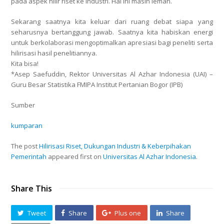
pada aspek hilir riset ke industri. Hal ini masih lemah.
Sekarang saatnya kita keluar dari ruang debat siapa yang
seharusnya bertanggung jawab. Saatnya kita habiskan energi
untuk berkolaborasi mengoptimalkan apresiasi bagi peneliti serta
hilirisasi hasil penelitiannya.
Kita bisa!
*Asep Saefuddin, Rektor Universitas Al Azhar Indonesia (UAI) –
Guru Besar Statistika FMIPA Institut Pertanian Bogor (IPB)
Sumber
kumparan
The post
Hilirisasi Riset, Dukungan Industri & Keberpihakan
Pemerintah
appeared first on
Universitas Al Azhar Indonesia
.
Share This
Tweet
Share
Plus one
Share