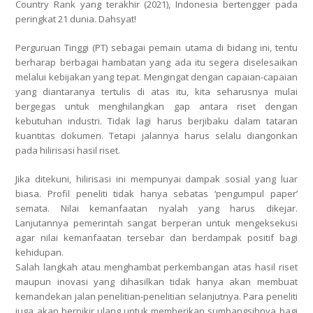
Country Rank yang terakhir (2021), Indonesia bertengger pada
peringkat 21 dunia. Dahsyat!
Perguruan Tinggi (PT) sebagai pemain utama di bidang ini, tentu
berharap berbagai hambatan yang ada itu segera diselesaikan
melalui kebijakan yang tepat. Mengingat dengan capaian-capaian
yang diantaranya tertulis di atas itu, kita seharusnya mulai
bergegas untuk menghilangkan gap antara riset dengan
kebutuhan industri. Tidak lagi harus berjibaku dalam tataran
kuantitas dokumen. Tetapi jalannya harus selalu diangonkan
pada hilirisasi hasil riset.
Jika ditekuni, hilirisasi ini mempunyai dampak sosial yang luar
biasa. Profil peneliti tidak hanya sebatas ‘pengumpul paper’
semata. Nilai kemanfaatan nyalah yang harus dikejar.
Lanjutannya pemerintah sangat berperan untuk mengeksekusi
agar nilai kemanfaatan tersebar dan berdampak positif bagi
kehidupan.
Salah langkah atau menghambat perkembangan atas hasil riset
maupun inovasi yang dihasilkan tidak hanya akan membuat
kemandekan jalan penelitian-penelitian selanjutnya. Para peneliti
juga akan berpikir ulang untuk memberikan sumbangsihnya bagi