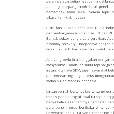
perannya agar setiap riset dan tindaklanju
ada lagi tumpang tindih hasil peneli
berdampak sama sekali. Semua topik ri
dikucurkan tidak mubazir.
Disisi lain, Dunia Usaha dan Dunia Indu
pengembangannya. Kolaborasi PT dan DUD
Banyak sektor yang bisa digerakkan. Apal
economy recovery. Harapannya dengan sali
terkendali. DUDI harus memilih produk dala
Apa yang perlu kita banggakan dengan ha
masyarakat? Tanah kita subur tapi harga 
instan. Kita kaya SDM, tapi masyarakat be
pencemaran lingkungan terus menghantui. 
malah bukan made in Indonesia.
Jangan pernah bertanya lagi tentang keun
tertulis pada paragraf awal itu saja sung
hanya ketika saat hadirnya hambatan beru
para peneliti terus berjibaku di tenga
universitas dan DUDI yang cenderung di