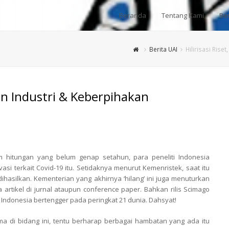
Beranda
Tentang Kami
Ber
Berita UAI
Hilirisasi Ris
gan Industri & Keberpihakan
I
 hitungan yang belum genap setahun, para peneliti Indonesia
si terkait Covid-19 itu. Setidaknya menurut Kemenristek, saat itu
 dihasilkan. Kementerian yang akhirnya ‘hilang’ ini juga menuturkan
a artikel di jurnal ataupun conference paper. Bahkan rilis Scimago
, Indonesia bertengger pada peringkat 21 dunia. Dahsyat!
ma di bidang ini, tentu berharap berbagai hambatan yang ada itu