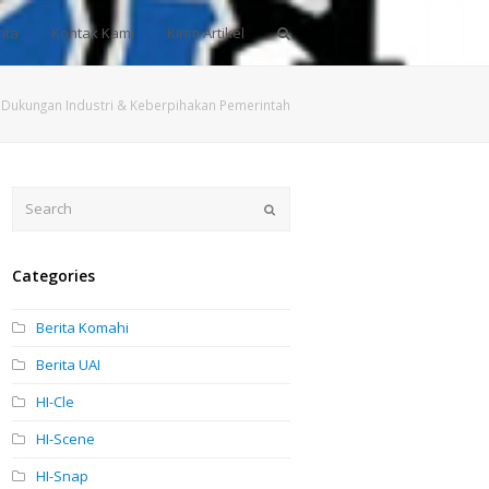
ita
Kontak Kami
Kirim Artikel
et, Dukungan Industri & Keberpihakan Pemerintah
Search
Submit
Categories
Berita Komahi
Berita UAI
HI-Cle
HI-Scene
HI-Snap