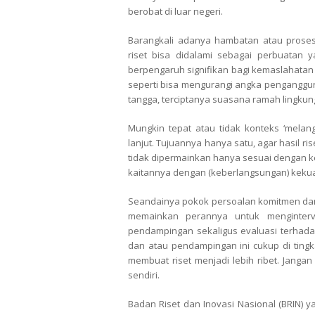
berobat di luar negeri.
Barangkali adanya hambatan atau proses
riset bisa didalami sebagai perbuatan 
berpengaruh signifikan bagi kemaslahatan 
seperti bisa mengurangi angka penganggur
tangga, terciptanya suasana ramah lingkun
Mungkin tepat atau tidak konteks ‘melan
lanjut. Tujuannya hanya satu, agar hasil r
tidak dipermainkan hanya sesuai dengan k
kaitannya dengan (keberlangsungan) keku
Seandainya pokok persoalan komitmen dan t
memainkan perannya untuk menginterven
pendampingan sekaligus evaluasi terhadap
dan atau pendampingan ini cukup di ting
membuat riset menjadi lebih ribet. Jangan
sendiri.
Badan Riset dan Inovasi Nasional (BRIN) 