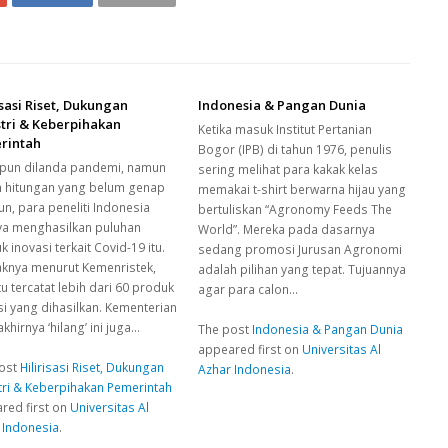
isasi Riset, Dukungan
Indonesia & Pangan Dunia
tri & Keberpihakan
Ketika masuk Institut Pertanian
rintah
Bogor (IPB) di tahun 1976, penulis
pun dilanda pandemi, namun
sering melihat para kakak kelas
 hitungan yang belum genap
memakai t-shirt berwarna hijau yang
un, para peneliti Indonesia
bertuliskan “Agronomy Feeds The
ya menghasilkan puluhan
World”. Mereka pada dasarnya
 inovasi terkait Covid-19 itu.
sedang promosi Jurusan Agronomi
aknya menurut Kemenristek,
adalah pilihan yang tepat. Tujuannya
tu tercatat lebih dari 60 produk
agar para calon…
si yang dihasilkan. Kementerian
khirnya ‘hilang’ ini juga…
The post
Indonesia & Pangan Dunia
appeared first on
Universitas Al
ost
Hilirisasi Riset, Dukungan
Azhar Indonesia
.
tri & Keberpihakan Pemerintah
red first on
Universitas Al
 Indonesia
.