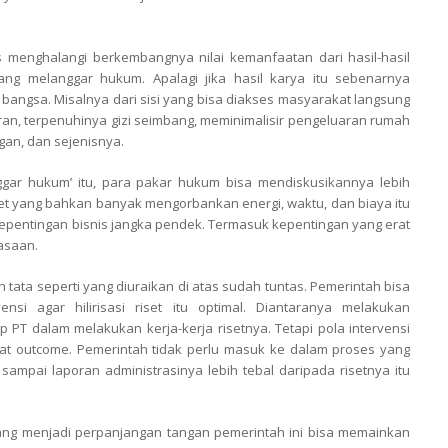
 menghalangi berkembangnya nilai kemanfaatan dari hasil-hasil
yang melanggar hukum. Apalagi jika hasil karya itu sebenarnya
bangsa. Misalnya dari sisi yang bisa diakses masyarakat langsung
an, terpenuhinya gizi seimbang, meminimalisir pengeluaran rumah
gan, dan sejenisnya.
ggar hukum’ itu, para pakar hukum bisa mendiskusikannya lebih
iset yang bahkan banyak mengorbankan energi, waktu, dan biaya itu
epentingan bisnis jangka pendek. Termasuk kepentingan yang erat
asaan.
ata seperti yang diuraikan di atas sudah tuntas. Pemerintah bisa
si agar hilirisasi riset itu optimal. Diantaranya melakukan
 PT dalam melakukan kerja-kerja risetnya. Tetapi pola intervensi
kat outcome. Pemerintah tidak perlu masuk ke dalam proses yang
 sampai laporan administrasinya lebih tebal daripada risetnya itu
yang menjadi perpanjangan tangan pemerintah ini bisa memainkan