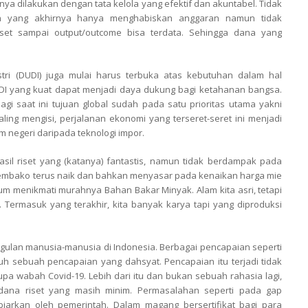
tnya dilakukan dengan tata kelola yang efektif dan akuntabel. Tidak
tian yang akhirnya hanya menghabiskan anggaran namun tidak
set sampai output/outcome bisa terdata. Sehingga dana yang
stri (DUDI) juga mulai harus terbuka atas kebutuhan dalam hal
I yang kuat dapat menjadi daya dukung bagi ketahanan bangsa.
agi saat ini tujuan global sudah pada satu prioritas utama yakni
ng mengisi, perjalanan ekonomi yang terseret-seret ini menjadi
m negeri daripada teknologi impor.
sil riset yang (katanya) fantastis, namun tidak berdampak pada
sembako terus naik dan bahkan menyasar pada kenaikan harga mie
lum menikmati murahnya Bahan Bakar Minyak. Alam kita asri, tetapi
Termasuk yang terakhir, kita banyak karya tapi yang diproduksi
ggulan manusia-manusia di Indonesia. Berbagai pencapaian seperti
guh sebuah pencapaian yang dahsyat. Pencapaian itu terjadi tidak
pa wabah Covid-19. Lebih dari itu dan bukan sebuah rahasia lagi,
h dana riset yang masih minim. Permasalahan seperti pada gap
biarkan oleh pemerintah. Dalam magang bersertifikat bagi para