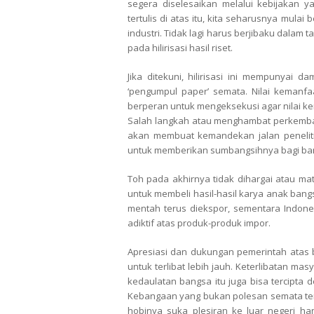
segera diselesaikan melalui kebijakan 
tertulis di atas itu, kita seharusnya mul
industri. Tidak lagi harus berjibaku dalam
pada hilirisasi hasil riset.
Jika ditekuni, hilirisasi ini mempunyai d
‘pengumpul paper’ semata. Nilai kemanfa
berperan untuk mengeksekusi agar nilai k
Salah langkah atau menghambat perkembang
akan membuat kemandekan jalan penelitian
untuk memberikan sumbangsihnya bagi ba
Toh pada akhirnya tidak dihargai atau ma
untuk membeli hasil-hasil karya anak ban
mentah terus diekspor, sementara Indone
adiktif atas produk-produk impor.
Apresiasi dan dukungan pemerintah atas b
untuk terlibat lebih jauh. Keterlibatan ma
kedaulatan bangsa itu juga bisa tercipt
Kebangaan yang bukan polesan semata tentu
hobinya suka plesiran ke luar negeri h