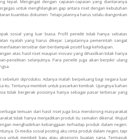
yang tepat. Mengingat dengan capaian-capaian yang diantaranya
ai bergegas untuk menghilangkan gap antara riset dengan kebutuhan
 tataran kuantitas dokumen. Tetapi jalannya harus selalu diangonkan
ampak sosial yang luar biasa. Profil peneliti tidak hanya sebatas
atan nyalah yang harus dikejar. Lanjutannya pemerintah sangat
emanfaatan tersebar dan berdampak positif bagi kehidupan.
an atas hasil riset maupun inovasi yang dihasilkan tidak hanya
-penelitian selanjutnya. Para peneliti juga akan berpikir ulang
ngsa.
ti sebelum diproduksi. Adanya malah berpeluang bagi negara luar
gsa itu. Tentunya membeli untuk pasarkan kembali. Ujungnya bahan
sia tidak bergerak posisinya hanya sebagai pasar terbesar yang
erbagai temuan dari hasil riset juga bisa mendorong masyarakat
syarakat tidak hanya menjadikan produk itu semakin dikenal. Wujud
a dengan menghadirkan kebanggaan terhadap produk dalam negeri.
nya. Di media sosial posting aku cinta produk dalam negeri, tapi
anya untuk membeli baju atau aksesoris buatan sana. Termasuk