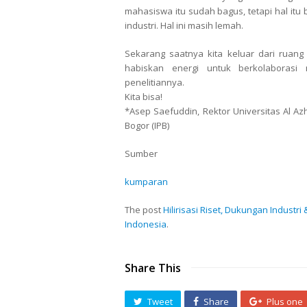
mahasiswa itu sudah bagus, tetapi hal itu
industri. Hal ini masih lemah.
Sekarang saatnya kita keluar dari ruan
habiskan energi untuk berkolaborasi me
penelitiannya.
Kita bisa!
*Asep Saefuddin, Rektor Universitas Al Azh
Bogor (IPB)
Sumber
kumparan
The post
Hilirisasi Riset, Dukungan Indust
Indonesia
.
Share This
Tweet
Share
Plus one