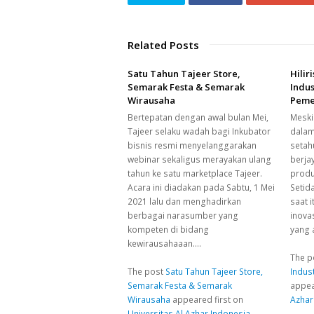
Related Posts
Satu Tahun Tajeer Store,
Hilir
Semarak Festa & Semarak
Indus
Wirausaha
Peme
Bertepatan dengan awal bulan Mei,
Meski
Tajeer selaku wadah bagi Inkubator
dalam
bisnis resmi menyelanggarakan
setah
webinar sekaligus merayakan ulang
berja
tahun ke satu marketplace Tajeer.
produk
Acara ini diadakan pada Sabtu, 1 Mei
Setid
2021 lalu dan menghadirkan
saat i
berbagai narasumber yang
inova
kompeten di bidang
yang a
kewirausahaaan.…
The p
The post
Satu Tahun Tajeer Store,
Indus
Semarak Festa & Semarak
appea
Wirausaha
appeared first on
Azhar
Universitas Al Azhar Indonesia
.