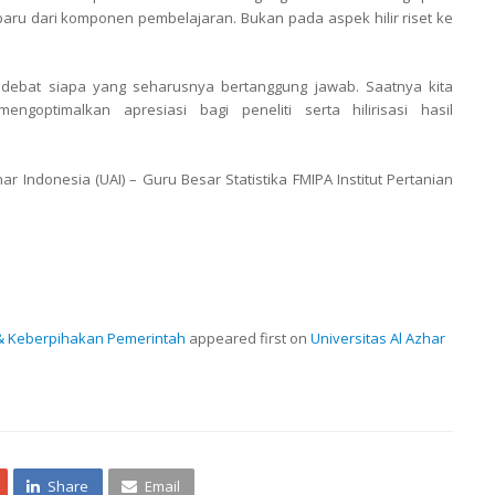
 baru dari komponen pembelajaran. Bukan pada aspek hilir riset ke
g debat siapa yang seharusnya bertanggung jawab. Saatnya kita
ngoptimalkan apresiasi bagi peneliti serta hilirisasi hasil
ar Indonesia (UAI) – Guru Besar Statistika FMIPA Institut Pertanian
ri & Keberpihakan Pemerintah
appeared first on
Universitas Al Azhar
Share
Email