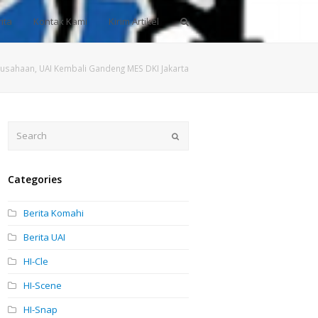
ita
Kontak Kami
Kirim Artikel
sahaan, UAI Kembali Gandeng MES DKI Jakarta
Search
Submit
Categories
Berita Komahi
Berita UAI
HI-Cle
HI-Scene
HI-Snap