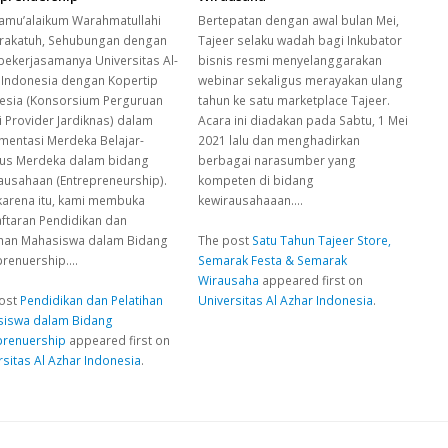
amu’alaikum Warahmatullahi
Bertepatan dengan awal bulan Mei,
akatuh, Sehubungan dengan
Tajeer selaku wadah bagi Inkubator
 bekerjasamanya Universitas Al-
bisnis resmi menyelanggarakan
 Indonesia dengan Kopertip
webinar sekaligus merayakan ulang
esia (Konsorsium Perguruan
tahun ke satu marketplace Tajeer.
i Provider Jardiknas) dalam
Acara ini diadakan pada Sabtu, 1 Mei
mentasi Merdeka Belajar-
2021 lalu dan menghadirkan
s Merdeka dalam bidang
berbagai narasumber yang
ausahaan (Entrepreneurship).
kompeten di bidang
karena itu, kami membuka
kewirausahaaan.…
ftaran Pendidikan dan
ihan Mahasiswa dalam Bidang
The post
Satu Tahun Tajeer Store,
prenuership.…
Semarak Festa & Semarak
Wirausaha
appeared first on
ost
Pendidikan dan Pelatihan
Universitas Al Azhar Indonesia
.
iswa dalam Bidang
prenuership
appeared first on
rsitas Al Azhar Indonesia
.