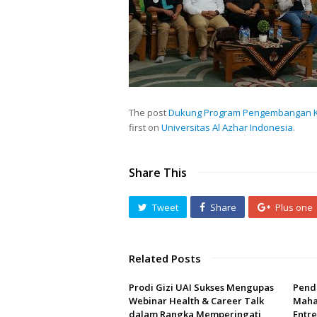
The post
Dukung Program Pengembangan Ke
first on
Universitas Al Azhar Indonesia
.
Share This
Tweet
Share
Plus one
Related Posts
Prodi Gizi UAI Sukses Mengupas
Pend
Webinar Health & Career Talk
Maha
dalam Rangka Memperingati
Entr