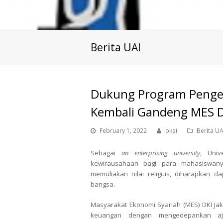
Berita UAI
Dukung Program Penge
Kembali Gandeng MES D
February 1, 2022
pksi
Berita UA
Sebagai
an enterprising university
, Univ
kewirausahaan bagi para mahasiswany
memuliakan nilai religius, diharapka
bangsa.
Masyarakat Ekonomi Syariah (MES) DKI Ja
keuangan dengan mengedepankan aja