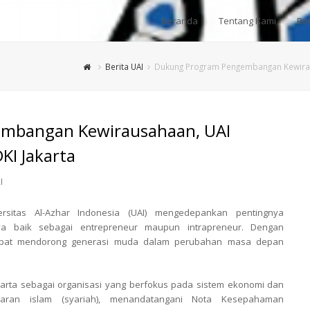
Beranda
Tentang Kami
Ber
Berita UAI
Dukung Program Pengembangan Kewirau
mbangan Kewirausahaan, UAI
KI Jakarta
I
ersitas Al-Azhar Indonesia (UAI) mengedepankan pentingnya
a baik sebagai entrepreneur maupun intrapreneur. Dengan
n dapat mendorong generasi muda dalam perubahan masa depan
karta sebagai organisasi yang berfokus pada sistem ekonomi dan
ran islam (syariah), menandatangani Nota Kesepahaman