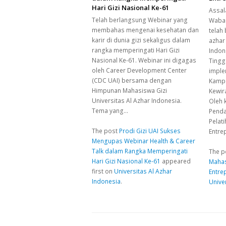
Hari Gizi Nasional Ke-61
Assal
Telah berlangsung Webinar yang
Wabar
membahas mengenai kesehatan dan
telah
karir di dunia gizi sekaligus dalam
azhar
rangka memperingati Hari Gizi
Indon
Nasional Ke-61. Webinar ini digagas
Tingg
oleh Career Development Center
imple
(CDC UAI) bersama dengan
Kampu
Himpunan Mahasiswa Gizi
Kewir
Universitas Al Azhar Indonesia.
Oleh 
Tema yang…
Penda
Pelat
The post
Prodi Gizi UAI Sukses
Entre
Mengupas Webinar Health & Career
Talk dalam Rangka Memperingati
The p
Hari Gizi Nasional Ke-61
appeared
Mahas
first on
Universitas Al Azhar
Entre
Indonesia
.
Unive