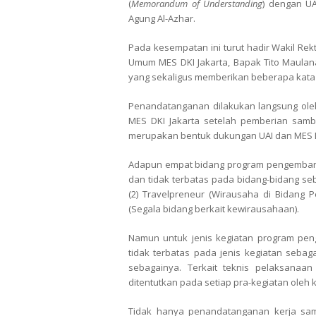
(
Memorandum of Understanding
) dengan UA
Agung Al-Azhar.
Pada kesempatan ini turut hadir Wakil Rekt
Umum MES DKI Jakarta, Bapak Tito Maulan
yang sekaligus memberikan beberapa kata
Penandatanganan dilakukan langsung ole
MES DKI Jakarta setelah pemberian samb
merupakan bentuk dukungan UAI dan MES 
Adapun empat bidang program pengembang
dan tidak terbatas pada bidang-bidang seba
(2) Travelpreneur (Wirausaha di Bidang 
(Segala bidang berkait kewirausahaan).
Namun untuk jenis kegiatan program pen
tidak terbatas pada jenis kegiatan sebagai
sebagainya. Terkait teknis pelaksana
ditentutkan pada setiap pra-kegiatan oleh 
Tidak hanya penandatanganan kerja sam