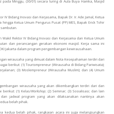
I pada Minggu, (30/01) secara luring di Aula Buya Hamka, Masjid
or IV Bidang Inovasi dan Kerjasama, Bapak Dr. Ir. Ade Jamal, Ketua
a hingga Ketua Umum Pengurus Pusat (PP) MES, Bapak Erick Tohir
 sambutan.
h Wakil Rektor IV Bidang Inovasi dan Kerjasama dan Ketua Umum
utan dan perancangan gerakan ekonomi masjid. Kerja sama ini
DKI Jakarta dalam program pengembangan kewirausahaan.
an wirausaha yang dimuat dalam Nota Kesepahaman terdiri dari
gai berikut: (1) Tourismpreneur (Wirausaha di Bidang Pariwisata);
Perjalanan; (3) Moslempreneur (Wirausaha Muslim); dan (4) Umum
gembangan wirausaha yang akan dikembangkan terdiri dari dan
 berikut: (1) Kelas/
Workshop
; (2) Seminar; (3) Sosialisasi; dan lain
an dan jadwal program yang akan dilaksanakan nantinya akan
kedua belah pihak.
a kedua belah pihak, rangkaian acara ini juga melangsungkan