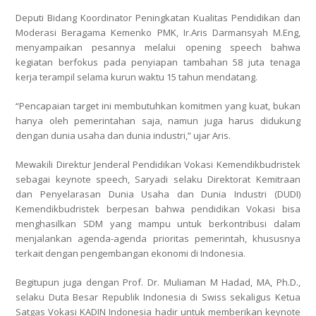
Deputi Bidang Koordinator Peningkatan Kualitas Pendidikan dan
Moderasi Beragama Kemenko PMK, Ir.Aris Darmansyah M.Eng,
menyampaikan pesannya melalui opening speech bahwa
kegiatan berfokus pada penyiapan tambahan 58 juta tenaga
kerja terampil selama kurun waktu 15 tahun mendatang.
“Pencapaian target ini membutuhkan komitmen yang kuat, bukan
hanya oleh pemerintahan saja, namun juga harus didukung
dengan dunia usaha dan dunia industri,” ujar Aris.
Mewakili Direktur Jenderal Pendidikan Vokasi Kemendikbudristek
sebagai keynote speech, Saryadi selaku Direktorat Kemitraan
dan Penyelarasan Dunia Usaha dan Dunia Industri (DUDI)
Kemendikbudristek berpesan bahwa pendidikan Vokasi bisa
menghasilkan SDM yang mampu untuk berkontribusi dalam
menjalankan agenda-agenda prioritas pemerintah, khususnya
terkait dengan pengembangan ekonomi di Indonesia.
Begitupun juga dengan Prof. Dr. Muliaman M Hadad, MA, Ph.D.,
selaku Duta Besar Republik Indonesia di Swiss sekaligus Ketua
Satgas Vokasi KADIN Indonesia hadir untuk memberikan keynote