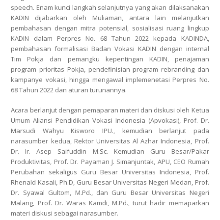
speech. Enam kunci langkah selanjutnya yang akan dilaksanakan
KADIN dijabarkan oleh Muliaman, antara lain melanjutkan
pembahasan dengan mitra potensial, sosialisasi ruang lingkup
KADIN dalam Perpres No. 68 Tahun 2022 kepada KADINDA,
pembahasan formalisasi Badan Vokasi KADIN dengan internal
Tim Pokja dan pemangku kepentingan KADIN, penajaman
program prioritas Pokja, pendefinisian program rebranding dan
kampanye vokasi, hingga mengawal implemenetasi Perpres No.
68 Tahun 2022 dan aturan turunannya.
Acara berlanjut dengan pemaparan materi dan diskusi oleh Ketua
Umum Aliansi Pendidikan Vokasi Indonesia (Apvokasi), Prof. Dr.
Marsudi Wahyu Kisworo IPU., kemudian berlanjut pada
narasumber kedua, Rektor Universitas Al Azhar Indonesia, Prof.
Dr. Ir. Asep Saifuddin M.Sc. Kemudian Guru Besar/Pakar
Produktivitas, Prof. Dr. Payaman J. Simanjuntak, APU, CEO Rumah
Perubahan sekaligus Guru Besar Universitas Indonesia, Prof.
Rhenald Kasali, Ph.D, Guru Besar Universitas Negeri Medan, Prof.
Dr. Syawal Gultom, M.Pd., dan Guru Besar Universitas Negeri
Malang, Prof. Dr. Waras Kamdi, M.Pd., turut hadir memaparkan
materi diskusi sebagai narasumber.