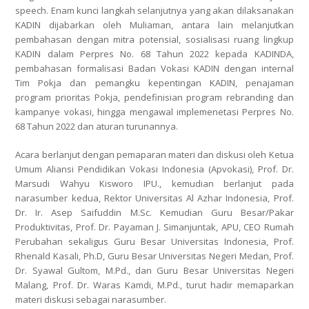
speech. Enam kunci langkah selanjutnya yang akan dilaksanakan
KADIN dijabarkan oleh Muliaman, antara lain melanjutkan
pembahasan dengan mitra potensial, sosialisasi ruang lingkup
KADIN dalam Perpres No. 68 Tahun 2022 kepada KADINDA,
pembahasan formalisasi Badan Vokasi KADIN dengan internal
Tim Pokja dan pemangku kepentingan KADIN, penajaman
program prioritas Pokja, pendefinisian program rebranding dan
kampanye vokasi, hingga mengawal implemenetasi Perpres No.
68 Tahun 2022 dan aturan turunannya.
Acara berlanjut dengan pemaparan materi dan diskusi oleh Ketua
Umum Aliansi Pendidikan Vokasi Indonesia (Apvokasi), Prof. Dr.
Marsudi Wahyu Kisworo IPU., kemudian berlanjut pada
narasumber kedua, Rektor Universitas Al Azhar Indonesia, Prof.
Dr. Ir. Asep Saifuddin M.Sc. Kemudian Guru Besar/Pakar
Produktivitas, Prof. Dr. Payaman J. Simanjuntak, APU, CEO Rumah
Perubahan sekaligus Guru Besar Universitas Indonesia, Prof.
Rhenald Kasali, Ph.D, Guru Besar Universitas Negeri Medan, Prof.
Dr. Syawal Gultom, M.Pd., dan Guru Besar Universitas Negeri
Malang, Prof. Dr. Waras Kamdi, M.Pd., turut hadir memaparkan
materi diskusi sebagai narasumber.