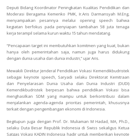
Deputi Bidang Koordinator Peningkatan Kualitas Pendidikan dan
Moderasi Beragama Kemenko PMK, Ir.Aris Darmansyah M.Eng,
menyampaikan pesannya melalui opening speech bahwa
kegiatan berfokus pada penyiapan tambahan 58 juta tenaga
kerja terampil selama kurun waktu 15 tahun mendatang.
“Pencapaian target ini membutuhkan komitmen yang kuat, bukan
hanya oleh pemerintahan saja, namun juga harus didukung
dengan dunia usaha dan dunia industri,” ujar Aris.
Mewakili Direktur Jenderal Pendidikan Vokasi Kemendikbudristek
sebagai keynote speech, Saryadi selaku Direktorat Kemitraan
dan Penyelarasan Dunia Usaha dan Dunia Industri (DUDI)
Kemendikbudristek berpesan bahwa pendidikan Vokasi bisa
menghasilkan SDM yang mampu untuk berkontribusi dalam
menjalankan agenda-agenda prioritas pemerintah, khususnya
terkait dengan pengembangan ekonomi di Indonesia.
Begitupun juga dengan Prof. Dr. Muliaman M Hadad, MA, Ph.D.,
selaku Duta Besar Republik Indonesia di Swiss sekaligus Ketua
Satgas Vokasi KADIN Indonesia hadir untuk memberikan keynote